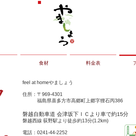
食材
料金表
feel at homeやましょう
ク
住所：〒969-4301
福島県喜多方市高郷町上郷字狸石丙386
磐越自動車道 会津坂下ＩＣより車で約15分
磐越西線 荻野駅より徒歩約13分(1.2km)
電話：0241-44-2252