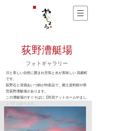
荻野漕艇場
フォトギャラリー
川と美しい自然に囲まれ空気と水が美味しい 高郷町
です。
荻野石と清酒あいづ錦が特産品で、郷土資料館や県
営荻野漕艇場があります。
この漕艇場のすぐそばに【民宿アットホームやまし
ょう】はあります。