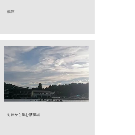
​艇庫
​対岸から望む漕艇場